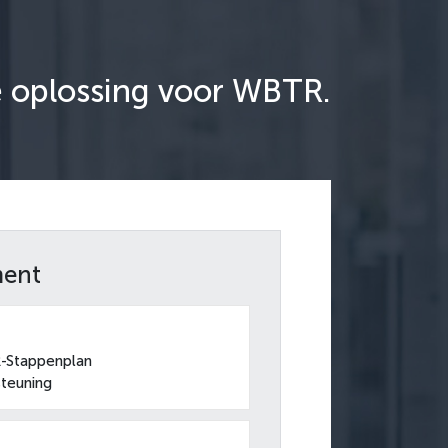
e oplossing voor WBTR.
ment
Stappenplan
steuning