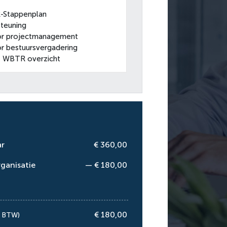
Stappenplan
steuning
r projectmanagement
 bestuursvergadering
t WBTR overzicht
ar
€ 360,00
ganisatie
— € 180,00
€ 180,00
. BTW)