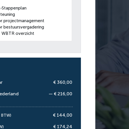
Stappenplan
steuning
r projectmanagement
 bestuursvergadering
t WBTR overzicht
ar
€ 360,00
ederland
— € 216,00
€ 144,00
. BTW)
€ 174,24
W)