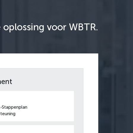
e oplossing voor WBTR.
ment
Stappenplan
steuning